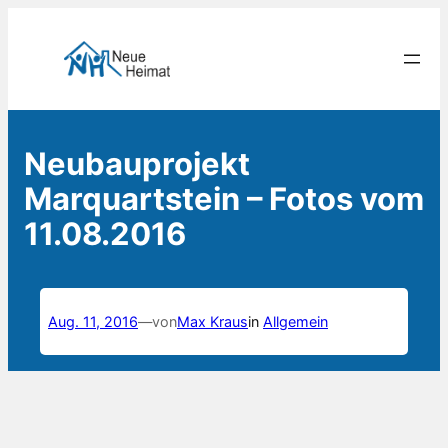
Zum
Inhalt
springen
Neubauprojekt
Marquartstein – Fotos vom
11.08.2016
Aug. 11, 2016
—
von
Max Kraus
in
Allgemein