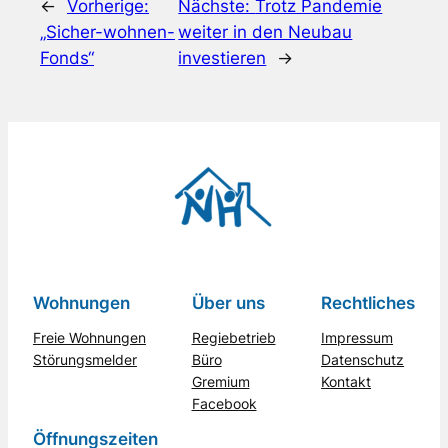
←
Vorherige:
Nächste:
Trotz Pandemie
„Sicher-wohnen-
weiter in den Neubau
Fonds“
investieren
→
Wohnungen
Über uns
Rechtliches
Freie Wohnungen
Regiebetrieb
Impressum
Störungsmelder
Büro
Datenschutz
Gremium
Kontakt
Facebook
Öffnungszeiten